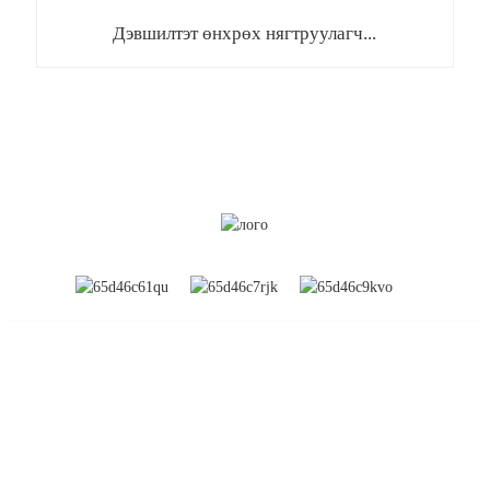
Дэвшилтэт өнхрөх нягтруулагч...
МЭДЭЭЛЭЛ
Бидний тухай