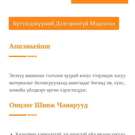
Бүтээгдэхүүний Дэлгэрэнгүй Мэдээлэл
Аппликейшн
Энэхүү машиныг голчлон хуурай конус тээрэмдэх хатуу
материалыг боловсруулахад ашигладаг бөгөөд эм, хүнс,
химийн үйлдвэрт өргөн хэрэглэгддэг.
Онцлог Шинж Чанарууд
▲ Хөдөлмөр хэмнэлттэй, үр ашигтай үйл явцын урсгал