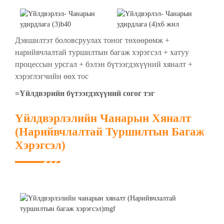
Дэвшилтэт боловсруулах тоног төхөөрөмж +
нарийвчлалтай туршилтын багаж хэрэгсэл + хатуу
процессын урсгал + бэлэн бүтээгдэхүүний хяналт +
хэрэглэгчийн өөх тос
=Үйлдвэрийн бүтээгдэхүүний согог тэг
Үйлдвэрлэлийн Чанарын Хяналт
(Нарийвчлалтай Туршилтын Багаж
Хэрэгсэл)