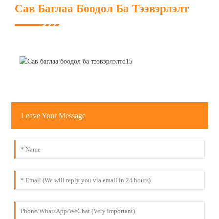
Сав Баглаа Боодол Ба Тээвэрлэлт
Leave Your Message