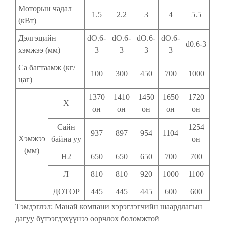
Моторын чадал
1.5
2.2
3
4
5.5
(кВт)
Дэлгэцийн
dO.6-
dO.6-
dO.6-
dO.6-
d0.6-3
хэмжээ (мм)
3
3
3
3
Ca багтаамж (кг/
100
300
450
700
1000
цаг)
1370
1410
1450
1650
1720
Х
он
он
он
он
он
Сайн
1254
937
897
954
1104
Хэмжээ
байна уу
он
(мм)
H2
650
650
650
700
700
Л
810
810
920
1000
1100
ДОТОР
445
445
445
600
600
Тэмдэглэл: Манай компани хэрэглэгчийн шаардлагын
дагуу бүтээгдэхүүнээ өөрчлөх боломжтой