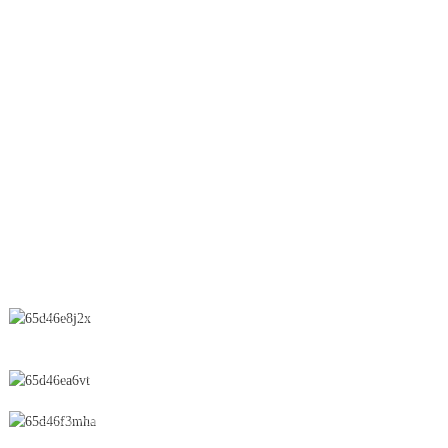
Хуурай мөхлөг
Өргөгч
OEB шугам
Нойтон мөхлөг
Шүршигч хатаагч
Лаа
БИДЭНТЭЙ ХОЛБОО БАРИНА УУ
Хятад улс, Жянши муж, Ичунь хот, Эдийн засаг, технологийн
хөгжлийн бүс, Чунфэн зам, 28-р байр
0086-795-2196639
sales@wonsen.cn