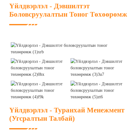
Үйлдвэрлэл - Дэвшилтэт
Боловсруулалтын Тоног Төхөөрөмж
Үйлдвэрлэл - Туранхай Менежмент
(Угсралтын Талбай)