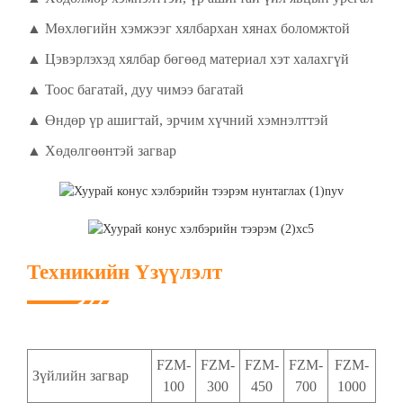
▲ Мөхлөгийн хэмжээг хялбархан хянах боломжтой
▲ Цэвэрлэхэд хялбар бөгөөд материал хэт халахгүй
▲ Тоос багатай, дуу чимээ багатай
▲ Өндөр үр ашигтай, эрчим хүчний хэмнэлттэй
▲ Хөдөлгөөнтэй загвар
Техникийн Үзүүлэлт
FZM-
FZM-
FZM-
FZM-
FZM-
Зүйлийн загвар
100
300
450
700
1000