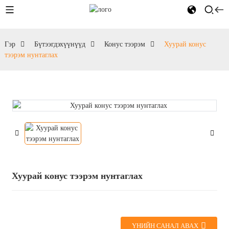
Гэр
Бүтээгдэхүүнүүд
Конус тээрэм
Хуурай конус
тээрэм нунтаглах
Хуурай конус тээрэм нунтаглах
ҮНИЙН САНАЛ АВАХ